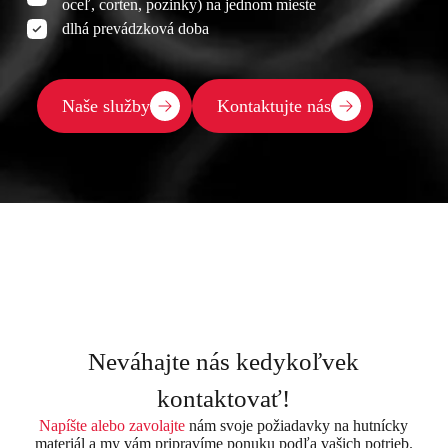
oceľ, corten, pozinky) na jednom mieste
dlhá prevádzková doba
Naše služby
Kontaktujte nás
Neváhajte nás kedykoľvek
kontaktovať!
Napíšte alebo zavolajte
nám svoje požiadavky na hutnícky
materiál a my vám pripravíme ponuku podľa vašich potrieb.