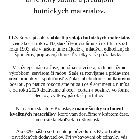
hutníckych materiálov.
LLZ Servis pôsobí v
oblasti predaja hutníckych materiálov
viac ako 18 rokov. Najstarší členovia tímu sú na trhu už od
roku 1993, ale v našom tíme nájdete aj mladých odhodlaných
šprintérov, pripravených riešiť všetky vaše požiadavky.
V každej situácii a čase, od rána do večera, radi poslúžime
výrobkom, servisom či radou. Stále sa rozvíjame a pridávame
nové produkty – spoločnosť začala s obchodom s antikorovou
oceľou, po piatich rokoch sme pridali celý sortiment z hliníka
a od roku 2020 dodávame aj oceľ, corten a pozinky vo forme
plechov, zvitkov, pások či prístrihov.
Na našom sklade v Bratislave
máme široký sortiment
kvalitných materiálov
, ktoré vám doručíme v krátkom čase,
nech ste kdekoľvek na Slovensku.
Asi 60% nášho sortimentu je pôvodom z EÚ od rokmi
osvedčených dodávateľov. Pri vybavovaní objednávky vás