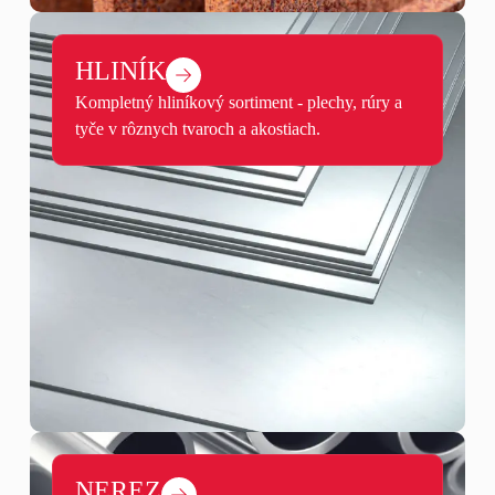
HLINÍK
Kompletný hliníkový sortiment - plechy, rúry a
tyče v rôznych tvaroch a akostiach.
NEREZ