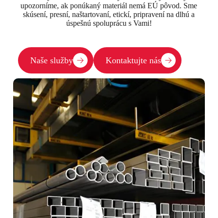
upozorníme, ak ponúkaný materiál nemá EÚ pôvod. Sme
skúsení, presní, naštartovaní, etickí, pripravení na dlhú a
úspešnú spoluprácu s Vami!
Naše služby
Kontaktujte nás