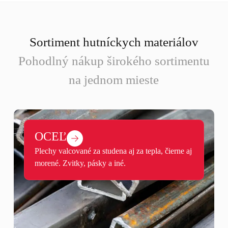
Sortiment hutníckych materiálov
Pohodlný nákup širokého sortimentu
na jednom mieste
OCEĽ
Plechy valcované za studena aj za tepla, čierne aj
morené. Zvitky, pásky a iné.