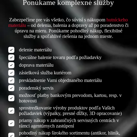
Ponúkame komplexné služby
Zabezpečíme pre vás všetko, čo súvisí s nákupom
hutníckeho
materiálu
– od delenia, balenia a dopravy až po poradenstvo či
úpravu na mieru. Ponúkame pohodlný nákup, flexibilné
služby a spoľahlivé riešenia na jednom mieste.
delenie materiálu
špeciálne balenie tovaru podľa požiadavky
doprava materiálu
zásielková služba kuriérom
preskladnenie Vami objednaného materiálu
poradenský servis
možnosť platby bankovým prevodom, kartou, resp. v
hotovosti
sprostredkovanie výroby produktov podľa Vašich
požiadaviek (výpalky, presné dĺžky, 3D opracovanie)
priamy nákup v zahraničných servisných centrách v
rámci agentúrnych zastúpení
pohodlný nákup širokého sortimentu (antikor, hliník,