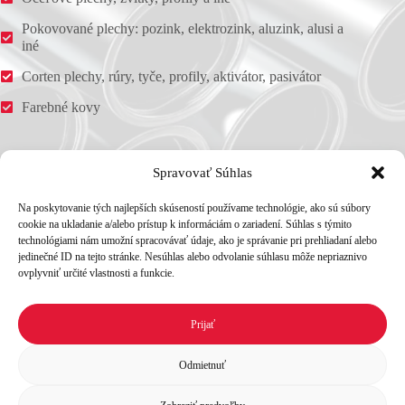
Pokovované plechy: pozink, elektrozink, aluzink, alusi a
iné
Corten plechy, rúry, tyče, profily, aktivátor, pasivátor
Farebné kovy
Adresa
Spravovať Súhlas
LLZ Servis, s. r. o.
Stará Vajnorská 39, 831 04 Bratislava
Na poskytovanie tých najlepších skúseností používame technológie, ako sú súbory
Telefón
cookie na ukladanie a/alebo prístup k informáciám o zariadení. Súhlas s týmito
technológiami nám umožní spracovávať údaje, ako je správanie pri prehliadaní alebo
+421 911 449 162
jedinečné ID na tejto stránke. Nesúhlas alebo odvolanie súhlasu môže nepriaznivo
+421 911 449 120
ovplyvniť určité vlastnosti a funkcie.
E-mail
lestach@llzservis.sk
obchod@llzservis.sk
Prijať
Ochrana osobných údajov
Všeobecné obchodné podmienky
Cookies
Odmietnuť
SK
EN