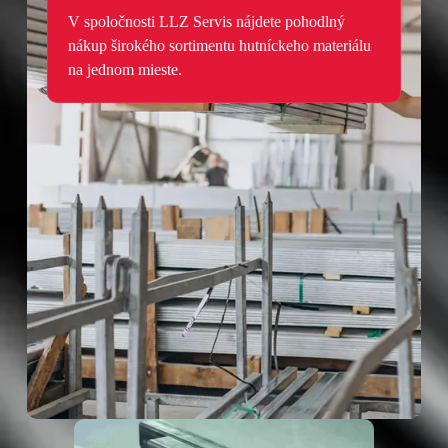
V spoločnosti LLZ Servis nájdete pohodlný
nákup širokého sortimentu hutníckeho materiálu
na jednom mieste.