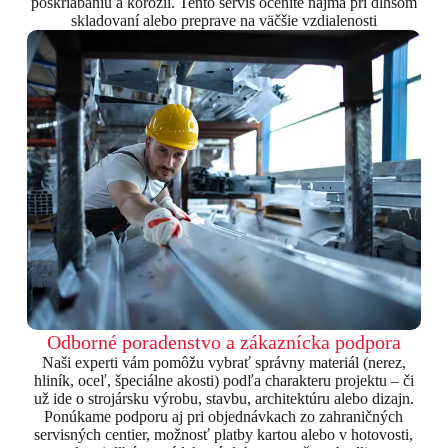
poškriabaniu a korózii. Tento servis oceníte najmä pri dlhšom
skladovaní alebo preprave na väčšie vzdialenosti
Odborné poradenstvo a zákaznícka podpora
Naši experti vám pomôžu vybrať správny materiál (nerez,
hliník, oceľ, špeciálne akosti) podľa charakteru projektu – či
už ide o strojársku výrobu, stavbu, architektúru alebo dizajn.
Ponúkame podporu aj pri objednávkach zo zahraničných
servisných centier, možnosť platby kartou alebo v hotovosti,