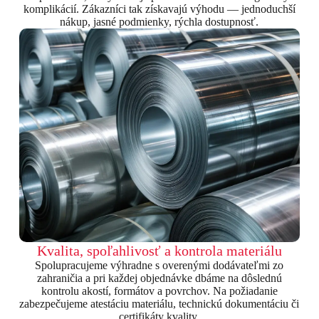
komplikácií. Zákazníci tak získavajú výhodu — jednoduchší
nákup, jasné podmienky, rýchla dostupnosť.
Kvalita, spoľahlivosť a kontrola materiálu
Spolupracujeme výhradne s overenými dodávateľmi zo
zahraničia a pri každej objednávke dbáme na dôslednú
kontrolu akostí, formátov a povrchov. Na požiadanie
zabezpečujeme atestáciu materiálu, technickú dokumentáciu či
certifikáty kvality.