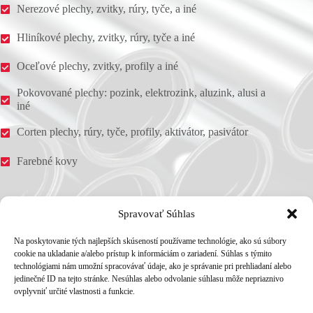
Nerezové plechy, zvitky, rúry, tyče, a iné
Hliníkové plechy, zvitky, rúry, tyče a iné
Oceľové plechy, zvitky, profily a iné
Pokovované plechy: pozink, elektrozink, aluzink, alusi a
iné
Corten plechy, rúry, tyče, profily, aktivátor, pasivátor
Farebné kovy
Adresa
Spravovať Súhlas
LLZ Servis, s. r. o.
Stará Vajnorská 39, 831 04 Bratislava
Na poskytovanie tých najlepších skúseností používame technológie, ako sú súbory
Telefón
cookie na ukladanie a/alebo prístup k informáciám o zariadení. Súhlas s týmito
technológiami nám umožní spracovávať údaje, ako je správanie pri prehliadaní alebo
+421 911 449 162
jedinečné ID na tejto stránke. Nesúhlas alebo odvolanie súhlasu môže nepriaznivo
+421 911 449 120
ovplyvniť určité vlastnosti a funkcie.
E-mail
lestach@llzservis.sk