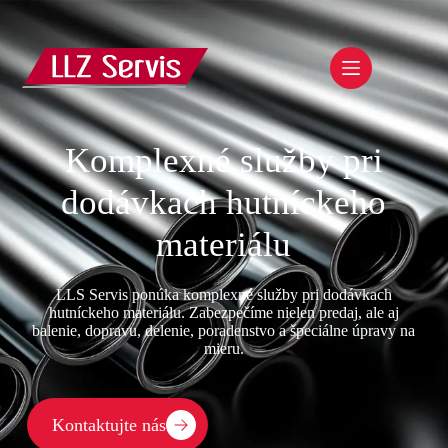
Komplexné služby pri
dodávkach hutníckeho
materiálu
LLS Servis ponúka komplexné služby pri dodávkach
hutníckeho materiálu. Zabezpečíme nielen predaj, ale aj
balenie, dopravu, delenie, poradenstvo a špeciálne úpravy na
mieru.
Kontaktujte nás