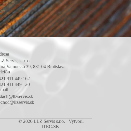
dresa
Z Servis, s. r. o.
ará Vajnorská 39, 831 04 Bratislava
lefón
421 911 449 162
421 911 449 120
mail
stach@llzservis.sk
chod@llzservis.sk
© 2026 LLZ Servis s.r.o. - Vytvoril
ITEC.SK