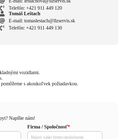
E-mail: lestachova@llzservis.sk
Telefón: +421 911 449 120
Tomáš Leštach
E-mail: tomaslestach@llzservis.sk
Telefón: +421 911 449 130
ákladnými vozidlami.
o.
vám pomôžeme s akoukoľvek požiadavkou.
pyt? Napíšte nám!
Firma / Spoločnosť
*