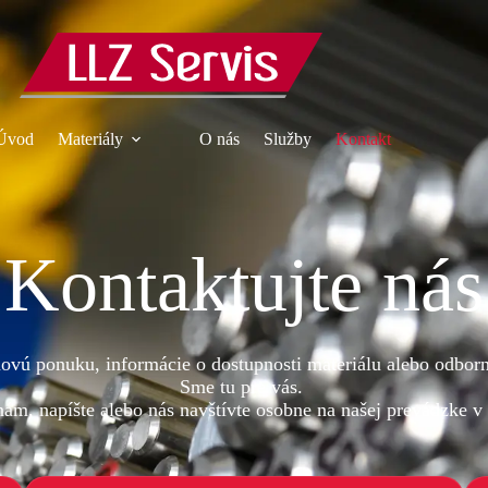
Úvod
Materiály
O nás
Služby
Kontakt
Kontaktujte nás
novú ponuku, informácie o dostupnosti materiálu alebo odbor
Sme tu pre vás.
nám, napíšte alebo nás navštívte osobne na našej prevádzke v 