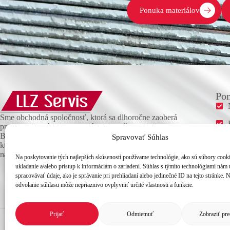
Ponuka materiálov
Pon
Sme obchodná spoločnosť, ktorá sa dlhoročne zaoberá
predajom hutníckeho materiálu. Na našom sklade v
Bratislave nájdete široký sortiment kvalitných materiálov,
Spravovať Súhlas
ktoré vám doručíme v krátkom čase, nech ste kdekoľvek
na Slovensku.
Na poskytovanie tých najlepších skúseností používame technológie, ako sú súbory cook
ukladanie a/alebo prístup k informáciám o zariadení. Súhlas s týmito technológiami nám
spracovávať údaje, ako je správanie pri prehliadaní alebo jedinečné ID na tejto stránke. 
odvolanie súhlasu môže nepriaznivo ovplyvniť určité vlastnosti a funkcie.
Prijať
Odmietnuť
Zobraziť pr
Ochrana osobných údajov
Všeobecné obchodné podmien