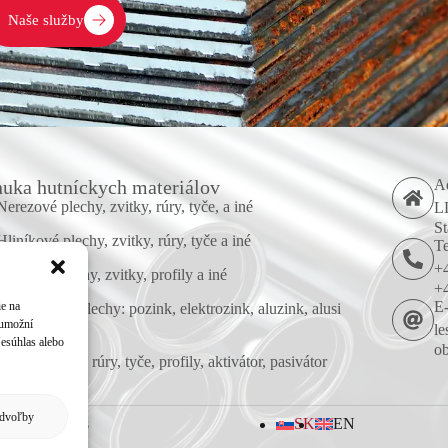
Naše služby
uka hutníckych materiálov
A
Nerezové plechy, zvitky, rúry, tyče, a iné
LL
St
Hliníkové plechy, zvitky, rúry, tyče a iné
Te
+
Oceľové plechy, zvitky, profily a iné
+
E-
ie na
Pokovované plechy: pozink, elektrozink, aluzink, alusi
 umožní
a iné
le
Nesúhlas alebo
ob
Corten plechy, rúry, tyče, profily, aktivátor, pasivátor
Farebné kovy
edvoľby
ky
Cookies
SK
EN