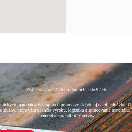
Zistite viac o našich produktoch a službách
níckych materiálov dostupných priamo zo skladu aj na objednávku. O
e služby, ktoré vám uľahčia výrobu, logistiku a spracovanie materiálu. 
materiál alebo odborný servis.