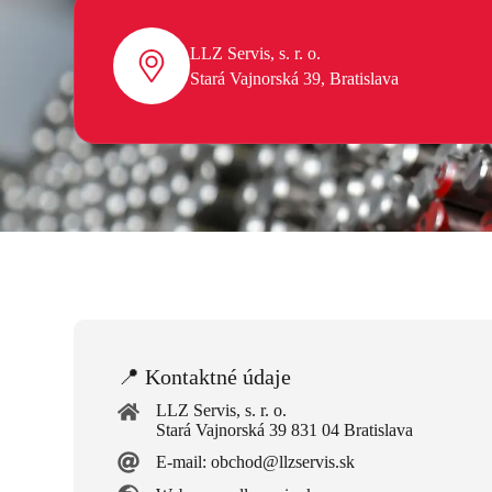
LLZ Servis, s. r. o.
Stará Vajnorská 39, Bratislava
📍 Kontaktné údaje
LLZ Servis, s. r. o.
Stará Vajnorská 39 831 04 Bratislava
E-mail: obchod@llzservis.sk