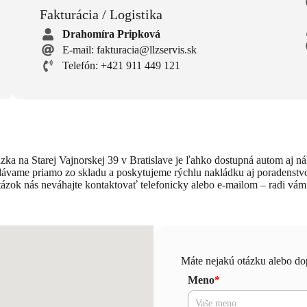
Fakturácia / Logistika
Drahomíra Pripková
E-mail: fakturacia@llzservis.sk
Telefón: +421 911 449 121
zka na Starej Vajnorskej 39 v Bratislave je ľahko dostupná autom aj n
dávame priamo zo skladu a poskytujeme rýchlu nakládku aj poradenstv
tázok nás neváhajte kontaktovať telefonicky alebo e-mailom – radi 
Máte nejakú otázku alebo do
Meno
*