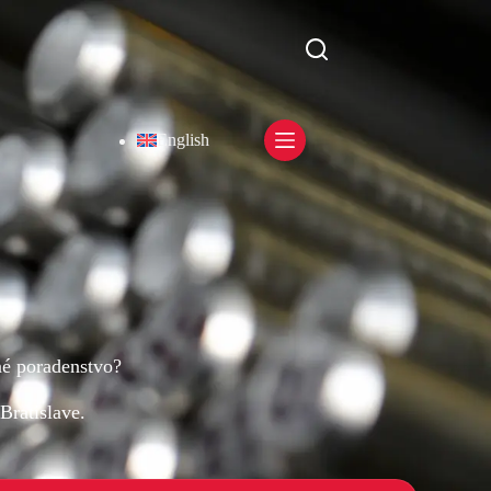
English
né poradenstvo?
Bratislave.