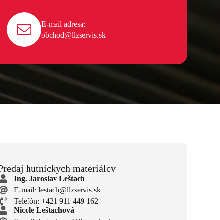
E-mail adresa:
obchod@llzservis.sk
Predaj hutníckych materiálov
Ing. Jaroslav Leštach
E-mail: lestach@llzservis.sk
Telefón: +421 911 449 162
Nicole Leštachová