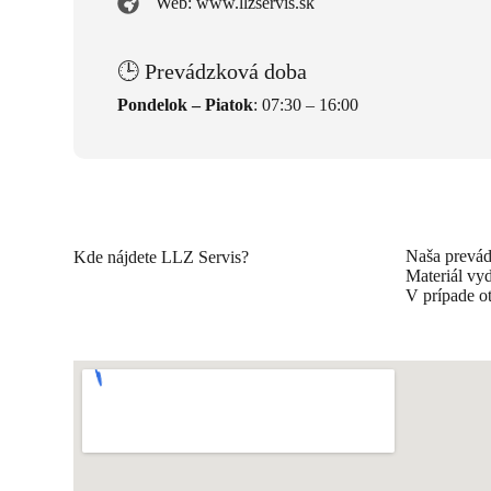
Web: www.llzservis.sk
🕒 Prevádzková doba
Pondelok – Piatok
: 07:30 – 16:00
Naša prevád
Kde nájdete LLZ Servis?
Materiál vy
V prípade o